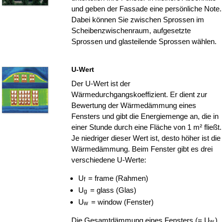
und geben der Fassade eine persönliche Note.
Dabei können Sie zwischen Sprossen im
Scheibenzwischenraum, aufgesetzte
Sprossen und glasteilende Sprossen wählen.
U-Wert
Der U-Wert ist der
Wärmedurchgangskoeffizient. Er dient zur
Bewertung der Wärmedämmung eines
Fensters und gibt die Energiemenge an, die in
einer Stunde durch eine Fläche von 1 m² fließt.
Je niedriger dieser Wert ist, desto höher ist die
Wärmedämmung. Beim Fenster gibt es drei
verschiedene U-Werte:
U
= frame (Rahmen)
f
U
= glass (Glas)
g
U
= window (Fenster)
w
Die Gesamtdämmung eines Fensters (= U
)
w