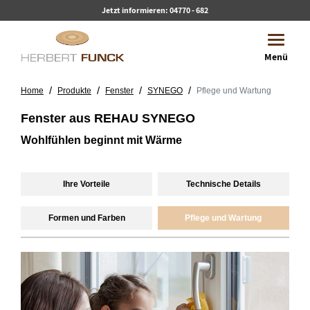
Jetzt informieren:
04770 - 682
Toggle 
Menü
/
/
/
/
Home
Produkte
Fenster
SYNEGO
Pflege und Wartung
Fenster aus REHAU SYNEGO
Wohlfühlen beginnt mit Wärme
Ihre Vorteile
Technische Details
Formen und Farben
Pflege und Wartung